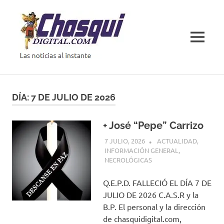
Saltar
al
contenido
MENÚ
Las
noticias
al
DÍA:
7 DE JULIO DE 2026
instante
+ José “Pepe” Carrizo
7 JULIO, 2026
H P
ACTUALIDAD
,
INFORMACIÓN GENERAL
,
NECROLÓGICAS
Q.E.P.D. FALLECIÓ EL DÍA 7 DE
JULIO DE 2026 C.A.S.R y la
B.P. El personal y la dirección
de chasquidigital.com,