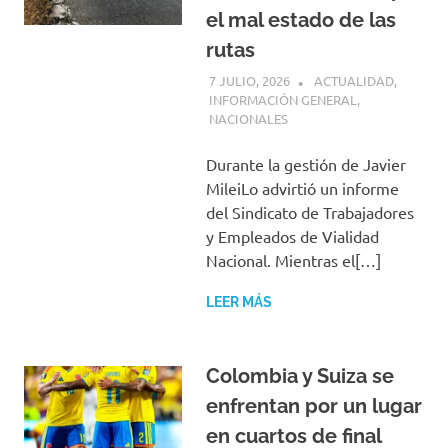
el mal estado de las
rutas
7 JULIO, 2026
H P
ACTUALIDAD
,
INFORMACIÓN GENERAL
,
NACIONALES
Durante la gestión de Javier
MileiLo advirtió un informe
del Sindicato de Trabajadores
y Empleados de Vialidad
Nacional. Mientras el[…]
LEER MÁS
Colombia y Suiza se
enfrentan por un lugar
en cuartos de final