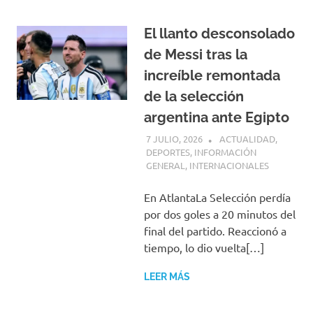
El llanto desconsolado
de Messi tras la
increíble remontada
de la selección
argentina ante Egipto
7 JULIO, 2026
H P
ACTUALIDAD
,
DEPORTES
,
INFORMACIÓN
GENERAL
,
INTERNACIONALES
En AtlantaLa Selección perdía
por dos goles a 20 minutos del
final del partido. Reaccionó a
tiempo, lo dio vuelta[…]
LEER MÁS