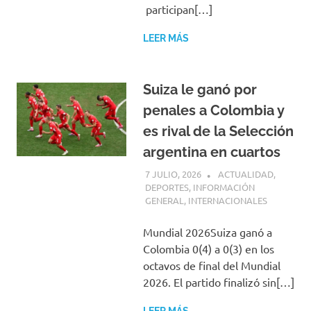
participan[…]
LEER MÁS
Suiza le ganó por
penales a Colombia y
es rival de la Selección
argentina en cuartos
7 JULIO, 2026
H P
ACTUALIDAD
,
DEPORTES
,
INFORMACIÓN
GENERAL
,
INTERNACIONALES
Mundial 2026Suiza ganó a
Colombia 0(4) a 0(3) en los
octavos de final del Mundial
2026. El partido finalizó sin[…]