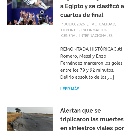
a Egipto y se clasificó a
cuartos de final
7 JULIO, 2026
H P
ACTUALIDAD
,
DEPORTES
,
INFORMACIÓN
GENERAL
,
INTERNACIONALES
REMONTADA HISTÓRICACuti
Romero, Messi y Enzo
Fernández marcaron los goles
entre los 79 y 92 minutos.
Delirio absoluto de los[…]
LEER MÁS
Alertan que se
triplicaron las muertes
en siniestros viales por