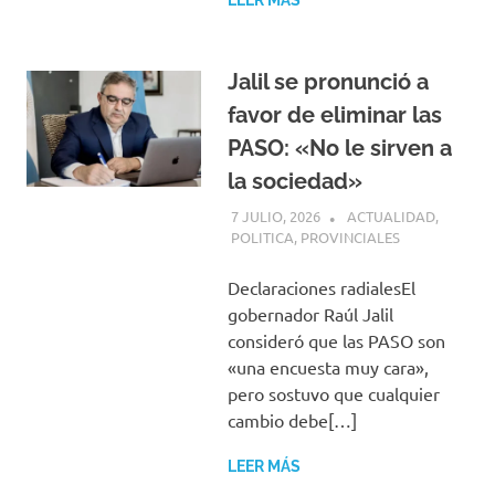
LEER MÁS
Jalil se pronunció a
favor de eliminar las
PASO: «No le sirven a
la sociedad»
7 JULIO, 2026
H P
ACTUALIDAD
,
POLITICA
,
PROVINCIALES
Declaraciones radialesEl
gobernador Raúl Jalil
consideró que las PASO son
«una encuesta muy cara»,
pero sostuvo que cualquier
cambio debe[…]
LEER MÁS