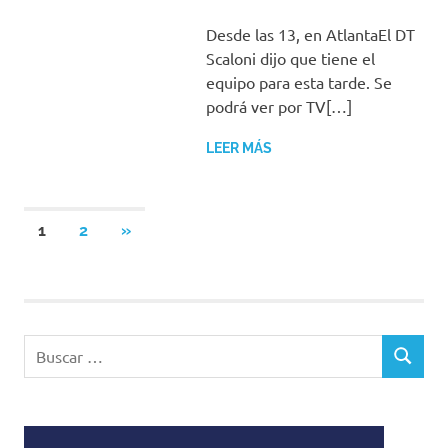
Desde las 13, en AtlantaEl DT
Scaloni dijo que tiene el
equipo para esta tarde. Se
podrá ver por TV[…]
LEER MÁS
Paginación
SIGUIENTES
1
2
»
ENTRADAS
de
entradas
Buscar:
BUSCAR