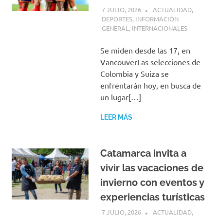
7 JULIO, 2026
H P
ACTUALIDAD
,
DEPORTES
,
INFORMACIÓN
GENERAL
,
INTERNACIONALES
Se miden desde las 17, en
VancouverLas selecciones de
Colombia y Suiza se
enfrentarán hoy, en busca de
un lugar[…]
LEER MÁS
Catamarca invita a
vivir las vacaciones de
invierno con eventos y
experiencias turísticas
7 JULIO, 2026
H P
ACTUALIDAD
,