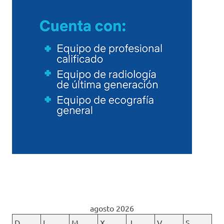
agosto 2026
D
L
M
X
J
V
S