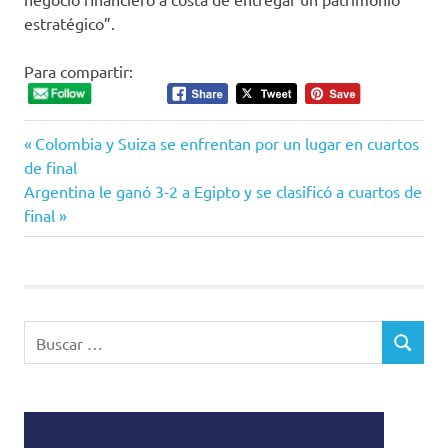
estratégico”.
Para compartir:
Entrada
Navegación
Colombia y Suiza se enfrentan por un lugar en cuartos
anterior:
de final
de
Siguiente
Argentina le ganó 3-2 a Egipto y se clasificó a cuartos de
entrada:
final
entradas
Buscar:
BUSCAR