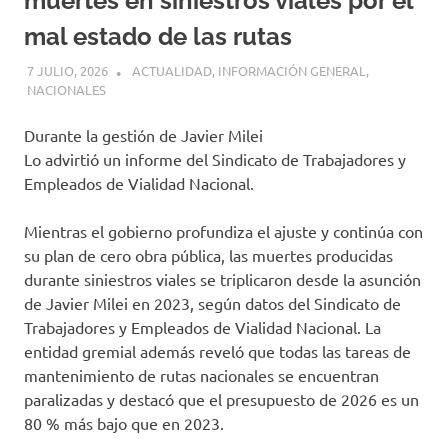
muertes en siniestros viales por el
mal estado de las rutas
7 JULIO, 2026
H P
ACTUALIDAD
,
INFORMACIÓN GENERAL
,
NACIONALES
Durante la gestión de Javier Milei
Lo advirtió un informe del Sindicato de Trabajadores y
Empleados de Vialidad Nacional.
Mientras el gobierno profundiza el ajuste y continúa con
su plan de cero obra pública, las muertes producidas
durante siniestros viales se triplicaron desde la asunción
de Javier Milei en 2023, según datos del Sindicato de
Trabajadores y Empleados de Vialidad Nacional. La
entidad gremial además reveló que todas las tareas de
mantenimiento de rutas nacionales se encuentran
paralizadas y destacó que el presupuesto de 2026 es un
80 % más bajo que en 2023.