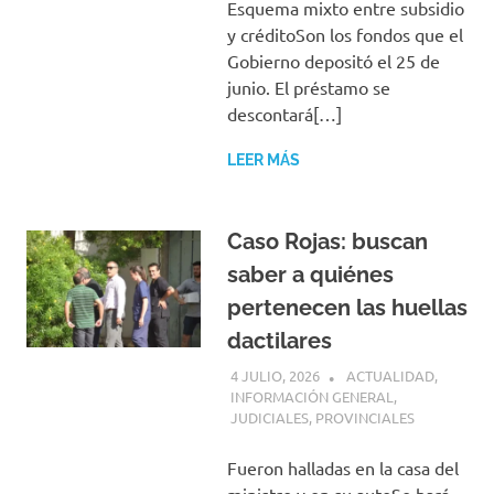
Esquema mixto entre subsidio
y créditoSon los fondos que el
Gobierno depositó el 25 de
junio. El préstamo se
descontará[…]
LEER MÁS
Caso Rojas: buscan
saber a quiénes
pertenecen las huellas
dactilares
4 JULIO, 2026
H P
ACTUALIDAD
,
INFORMACIÓN GENERAL
,
JUDICIALES
,
PROVINCIALES
Fueron halladas en la casa del