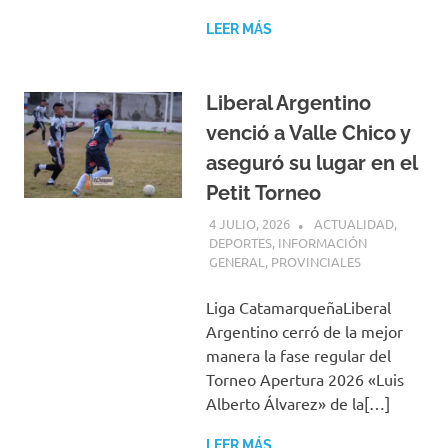
LEER MÁS
Liberal Argentino
venció a Valle Chico y
aseguró su lugar en el
Petit Torneo
4 JULIO, 2026
H P
ACTUALIDAD
,
DEPORTES
,
INFORMACIÓN
GENERAL
,
PROVINCIALES
Liga CatamarqueñaLiberal
Argentino cerró de la mejor
manera la fase regular del
Torneo Apertura 2026 «Luis
Alberto Álvarez» de la[…]
LEER MÁS