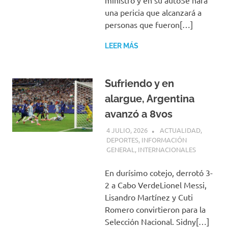
ministro y en su autoSe hará
una pericia que alcanzará a
personas que fueron[…]
LEER MÁS
Sufriendo y en
alargue, Argentina
avanzó a 8vos
4 JULIO, 2026
H P
ACTUALIDAD
,
DEPORTES
,
INFORMACIÓN
GENERAL
,
INTERNACIONALES
En durísimo cotejo, derrotó 3-
2 a Cabo VerdeLionel Messi,
Lisandro Martínez y Cuti
Romero convirtieron para la
Selección Nacional. Sidny[…]