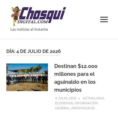
Saltar
al
contenido
MENÚ
Las
noticias
al
DÍA:
4 DE JULIO DE 2026
instante
Destinan $12.000
millones para el
aguinaldo en los
municipios
4 JULIO, 2026
H P
ACTUALIDAD
,
ECONOMIA
,
INFORMACIÓN
GENERAL
,
PROVINCIALES