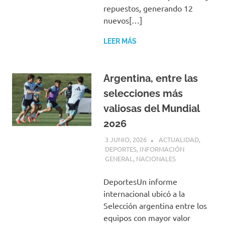
repuestos, generando 12
nuevos[…]
LEER MÁS
Argentina, entre las
selecciones más
valiosas del Mundial
2026
3 JUNIO, 2026
H P
ACTUALIDAD
,
DEPORTES
,
INFORMACIÓN
GENERAL
,
NACIONALES
DeportesUn informe
internacional ubicó a la
Selección argentina entre los
equipos con mayor valor