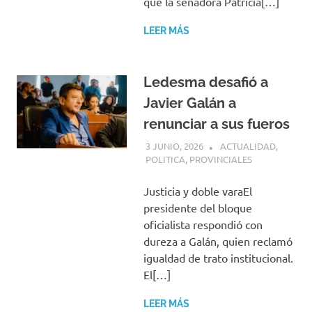
que la senadora Patricia[…]
LEER MÁS
Ledesma desafió a
Javier Galán a
renunciar a sus fueros
3 JUNIO, 2026
H P
ACTUALIDAD
,
POLITICA
,
PROVINCIALES
Justicia y doble varaEl
presidente del bloque
oficialista respondió con
dureza a Galán, quien reclamó
igualdad de trato institucional.
El[…]
LEER MÁS