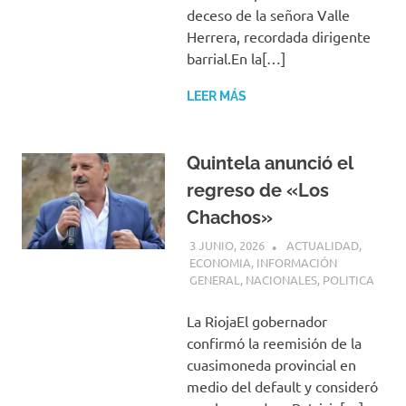
deceso de la señora Valle
Herrera, recordada dirigente
barrial.En la[…]
LEER MÁS
Quintela anunció el
regreso de «Los
Chachos»
3 JUNIO, 2026
H P
ACTUALIDAD
,
ECONOMIA
,
INFORMACIÓN
GENERAL
,
NACIONALES
,
POLITICA
La RiojaEl gobernador
confirmó la reemisión de la
cuasimoneda provincial en
medio del default y consideró