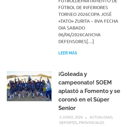
FUTBOLDEPARTAMENTO DE
FÚTBOL DE INFERIORES
TORNEO 2026COPA JOSÉ
«TATO» ZURITA – 8VA FECHA
DIA SABADO
06/06/2026CANCHA
DEFENSORES[…]
LEER MÁS
¡Goleada y
campeonato! SOEM
aplastó a Fomento y se
coronó en el Súper
Senior
3 JUNIO, 2026
H P
ACTUALIDAD
,
DEPORTES
,
PROVINCIALES