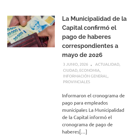
La Municipalidad de la
Capital confirmó el
pago de haberes
correspondientes a
mayo de 2026
3 JUNIO, 2026
H P
ACTUALIDAD
,
CIUDAD
,
ECONOMIA
,
INFORMACIÓN GENERAL
,
PROVINCIALES
Informaron el cronograma de
pago para empleados
municipales La Municipalidad
de la Capital informó el
cronograma de pago de
haberes[…]