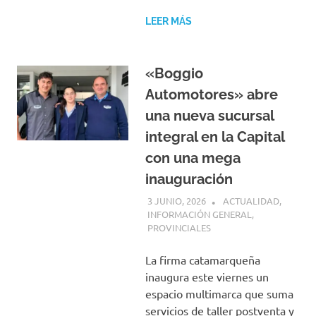
LEER MÁS
«Boggio
Automotores» abre
una nueva sucursal
integral en la Capital
con una mega
inauguración
3 JUNIO, 2026
H P
ACTUALIDAD
,
INFORMACIÓN GENERAL
,
PROVINCIALES
La firma catamarqueña
inaugura este viernes un
espacio multimarca que suma
servicios de taller postventa y