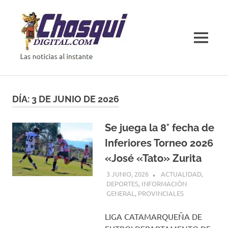
Saltar
al
contenido
MENÚ
Las
noticias
al
DÍA:
3 DE JUNIO DE 2026
instante
Se juega la 8° fecha de
Inferiores Torneo 2026
«José «Tato» Zurita
3 JUNIO, 2026
H P
ACTUALIDAD
,
DEPORTES
,
INFORMACIÓN
GENERAL
,
PROVINCIALES
LIGA CATAMARQUEÑA DE