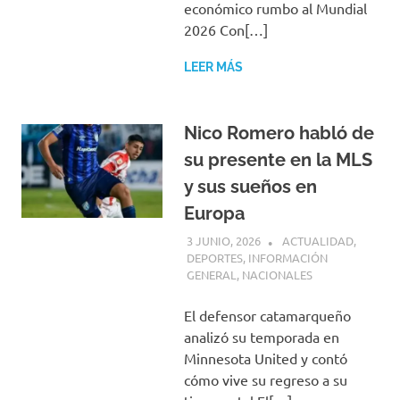
económico rumbo al Mundial
2026 Con[…]
LEER MÁS
Nico Romero habló de
su presente en la MLS
y sus sueños en
Europa
3 JUNIO, 2026
H P
ACTUALIDAD
,
DEPORTES
,
INFORMACIÓN
GENERAL
,
NACIONALES
El defensor catamarqueño
analizó su temporada en
Minnesota United y contó
cómo vive su regreso a su