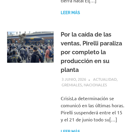
tierra natal El[…]
LEER MÁS
Por la caída de las
ventas, Pirelli paraliza
por completo la
producción en su
planta
3 JUNIO, 2026
H P
ACTUALIDAD
,
GREMIALES
,
NACIONALES
CrisisLa determinación se
comunicó en las últimas horas.
Pirelli suspenderá entre el 15
y el 21 de junio todo su[…]
LEER MÁS