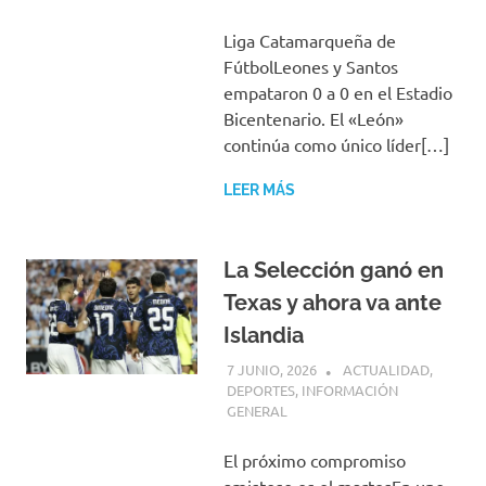
Liga Catamarqueña de
FútbolLeones y Santos
empataron 0 a 0 en el Estadio
Bicentenario. El «León»
continúa como único líder[…]
LEER MÁS
La Selección ganó en
Texas y ahora va ante
Islandia
7 JUNIO, 2026
H P
ACTUALIDAD
,
DEPORTES
,
INFORMACIÓN
GENERAL
El próximo compromiso