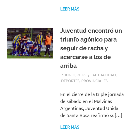
LEER MÁS
Juventud encontró un
triunfo agónico para
seguir de racha y
acercarse a los de
arriba
7 JUNIO, 2026
H P
ACTUALIDAD
,
DEPORTES
,
PROVINCIALES
En el cierre de la triple jornada
de sábado en el Malvinas
Argentinas, Juventud Unida
de Santa Rosa reafirmó su[…]
LEER MÁS