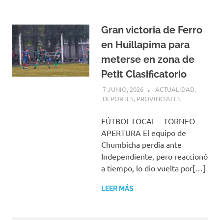
Gran victoria de Ferro
en Huillapima para
meterse en zona de
Petit Clasificatorio
7 JUNIO, 2026
H P
ACTUALIDAD
,
DEPORTES
,
PROVINCIALES
FÚTBOL LOCAL – TORNEO
APERTURA El equipo de
Chumbicha perdía ante
Independiente, pero reaccionó
a tiempo, lo dio vuelta por[…]
LEER MÁS