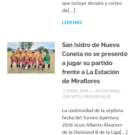
que incluye desvíos y cortes
de[…]
LEER MÁS
San Isidro de Nueva
Coneta no se presentó
a jugar su partido
frente a La Estación
de Miraflores
7 JUNIO, 2026
H P
ACTUALIDAD
,
DEPORTES
,
PROVINCIALES
La continuidad de la séptima
fecha del Torneo Apertura
2026 «Luis Alberto Álvarez»
de la Divisional B de la Liga[…]