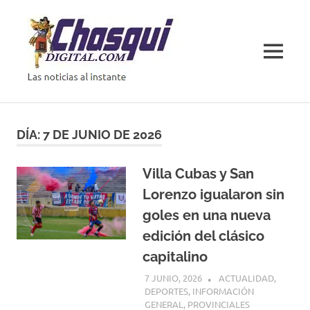
Saltar
al
contenido
MENÚ
Las
noticias
al
DÍA:
7 DE JUNIO DE 2026
instante
Villa Cubas y San
Lorenzo igualaron sin
goles en una nueva
edición del clásico
capitalino
7 JUNIO, 2026
H P
ACTUALIDAD
,
DEPORTES
,
INFORMACIÓN
GENERAL
,
PROVINCIALES