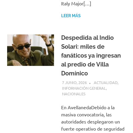
Italy Major[…]
LEER MÁS
Despedida al Indio
Solari: miles de
fanáticos ya ingresan
al predio de Villa
Domínico
7 JUNIO, 2026
H P
ACTUALIDAD
,
INFORMACIÓN GENERAL
,
NACIONALES
En AvellanedaDebido a la
masiva convocatoria, las
autoridades desplegaron un
fuerte operativo de seguridad