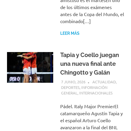
amistoso es el martesEn uno
de los últimos exámenes
antes de la Copa del Mundo, el
combinado[…]
LEER MÁS
Tapia y Coello juegan
una nueva final ante
Chingotto y Galán
7 JUNIO, 2026
H P
ACTUALIDAD
,
DEPORTES
,
INFORMACIÓN
GENERAL
,
INTERNACIONALES
Pádel. Italy Major PremierEl
catamarqueño Agustín Tapia y
el español Arturo Coello
avanzaron a la final del BNL