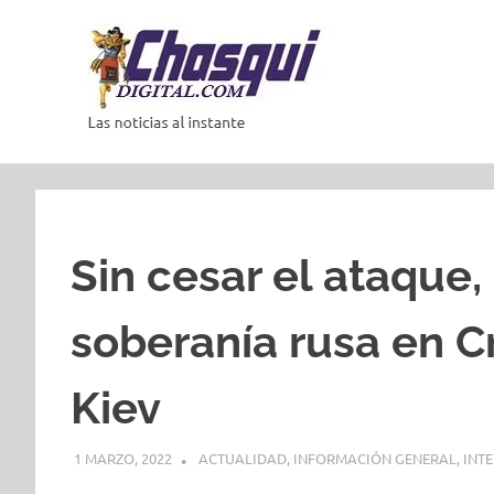
Saltar
al
contenido
Las
noticias
al
instante
Sin cesar el ataque,
soberanía rusa en Cr
Kiev
1 MARZO, 2022
ACTUALIDAD
,
INFORMACIÓN GENERAL
,
INT