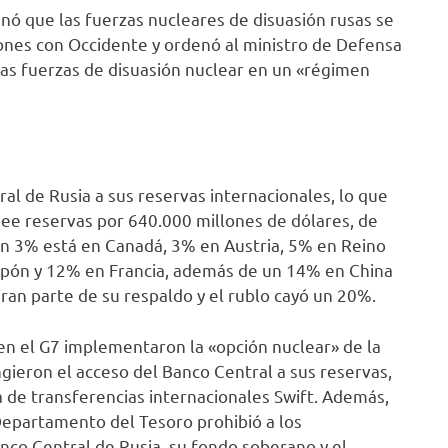
enó que las fuerzas nucleares de disuasión rusas se
ones con Occidente y ordenó al ministro de Defensa
 las fuerzas de disuasión nuclear en un «régimen
al de Rusia a sus reservas internacionales, lo que
osee reservas por 640.000 millones de dólares, de
 un 3% está en Canadá, 3% en Austria, 5% en Reino
pón y 12% en Francia, además de un 14% en China
gran parte de su respaldo y el rublo cayó un 20%.
en el G7 implementaron la «opción nuclear» de la
gieron el acceso del Banco Central a sus reservas,
 de transferencias internacionales Swift. Además,
 Departamento del Tesoro prohibió a los
nco Central de Rusia, su fondo soberano y el