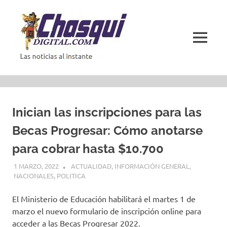
Saltar
al
contenido
MENÚ
Las
noticias
al
instante
Inician las inscripciones para las
Becas Progresar: Cómo anotarse
para cobrar hasta $10.700
1 MARZO, 2022
ACTUALIDAD
,
INFORMACIÓN GENERAL
,
NACIONALES
,
POLITICA
El Ministerio de Educación habilitará el martes 1 de
marzo el nuevo formulario de inscripción online para
acceder a las Becas Progresar 2022.