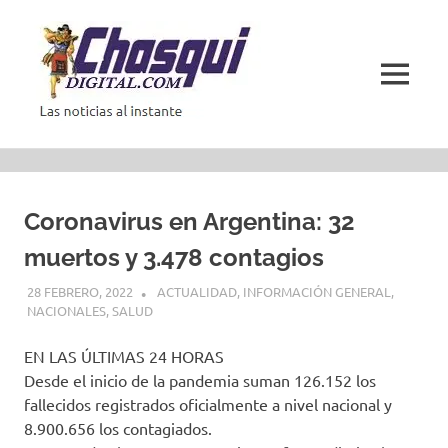
Saltar
al
contenido
MENÚ
Las
noticias
al
instante
Coronavirus en Argentina: 32
muertos y 3.478 contagios
28 FEBRERO, 2022
ACTUALIDAD
,
INFORMACIÓN GENERAL
,
NACIONALES
,
SALUD
EN LAS ÚLTIMAS 24 HORAS
Desde el inicio de la pandemia suman 126.152 los
fallecidos registrados oficialmente a nivel nacional y
8.900.656 los contagiados.