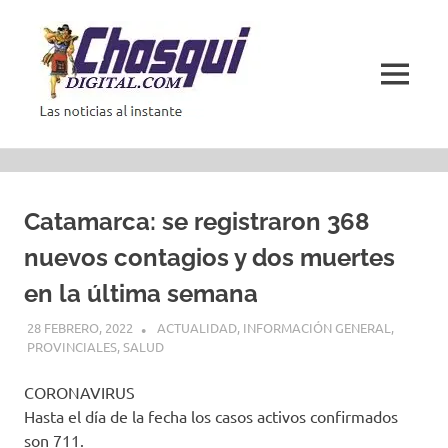
Saltar
al
contenido
MENÚ
Las
noticias
al
instante
Catamarca: se registraron 368
nuevos contagios y dos muertes
en la última semana
28 FEBRERO, 2022
ACTUALIDAD
,
INFORMACIÓN GENERAL
,
PROVINCIALES
,
SALUD
CORONAVIRUS
Hasta el día de la fecha los casos activos confirmados
son 711.