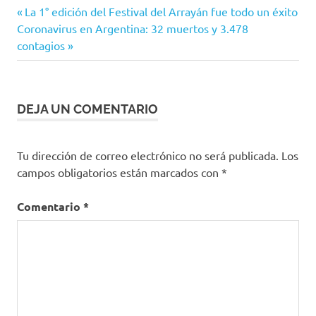
Entrada
Navegación
La 1° edición del Festival del Arrayán fue todo un éxito
Siguiente
anterior:
Coronavirus en Argentina: 32 muertos y 3.478
de
entrada:
contagios
entradas
DEJA UN COMENTARIO
Tu dirección de correo electrónico no será publicada.
Los
campos obligatorios están marcados con
*
Comentario
*