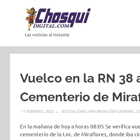
Saltar
al
contenido
Las
noticias
al
instante
Vuelco en la RN 38 a
Cementerio de Mira
11 FEBRERO, 2022
ACTUALIDAD
,
INFORMACIÓN GENERAL
,
L
En la mañana de hoy a horas 08:05 Se verifica vue
cementerio de la Loc. de Miraflores, donde iba 