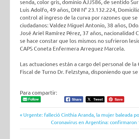
senda, color gris, dominio AJJ586, de sentido Sur
Luis Adolfo, 49 años, DNI N° 23.132.224, Domicili
control al ingreso de la curva por razones que s
ciudadanos: Valdez Miguel Antonio, 38 años, Ddo.
José Ariel Ramírez Pérez, 37 años, nacionalidad 
se hace constar que los mismos no sufrieron les
CAPS Coneta Enfermera Arreguez Marcela.
Las actuaciones están a cargo del personal de la 
Fiscal de Turno Dr. Felzstyna, disponiendo que s
Para compartir:
Entrada
Navegación
Urgente: falleció Cinthia Aranda, la mujer baleada po
anterior:
Siguiente
Coronavirus en Argentina: confirmaron 
de
entrada: