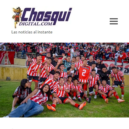
Saltar
al
contenido
MENÚ
Las
noticias
al
instante