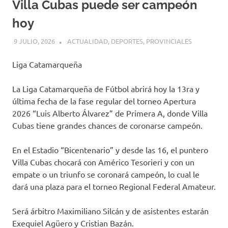
Villa Cubas puede ser campeón
hoy
9 JULIO, 2026
H P
ACTUALIDAD
,
DEPORTES
,
PROVINCIALES
Liga Catamarqueña
La Liga Catamarqueña de Fútbol abrirá hoy la 13ra y
última fecha de la fase regular del torneo Apertura
2026 “Luis Alberto Álvarez” de Primera A, donde Villa
Cubas tiene grandes chances de coronarse campeón.
En el Estadio “Bicentenario” y desde las 16, el puntero
Villa Cubas chocará con Américo Tesorieri y con un
empate o un triunfo se coronará campeón, lo cual le
dará una plaza para el torneo Regional Federal Amateur.
Será árbitro Maximiliano Silcán y de asistentes estarán
Exequiel Agüero y Cristian Bazán.