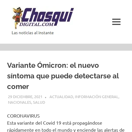
Saltar
al
contenido
MENÚ
Las
noticias
al
instante
Variante Ómicron: el nuevo
síntoma que puede detectarse al
comer
29 DICIEMBRE, 2021
ACTUALIDAD
,
INFORMACIÓN GENERAL
,
NACIONALES
,
SALUD
CORONAVIRUS
Esta variante del Covid 19 está propagándose
rápidamente en todo el mundo y enciende las alertas de