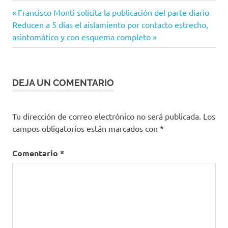
Entrada
Navegación
Francisco Monti solicita la publicación del parte diario
Siguiente
anterior:
Reducen a 5 días el aislamiento por contacto estrecho,
de
entrada:
asintomático y con esquema completo
entradas
DEJA UN COMENTARIO
Tu dirección de correo electrónico no será publicada.
Los
campos obligatorios están marcados con
*
Comentario
*