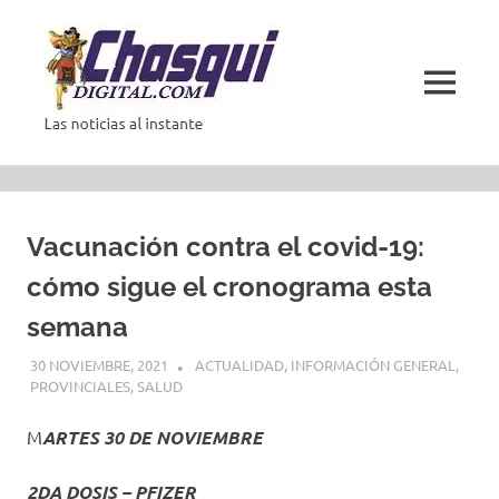
Saltar
al
contenido
MENÚ
Las
noticias
al
instante
Vacunación contra el covid-19:
cómo sigue el cronograma esta
semana
30 NOVIEMBRE, 2021
ACTUALIDAD
,
INFORMACIÓN GENERAL
,
PROVINCIALES
,
SALUD
M
ARTES 30 DE NOVIEMBRE
2DA DOSIS – PFIZER