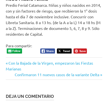
Predio Ferial Catamarca. Niñas y niños nacidos en 2014,
con y sin factores de riesgo, que recibieron la 1° dosis
hasta el día 7 de noviembre inclusive. Concurrir con
Libreta Sanitaria. 8 a 13 hs. (de la A a la L) 14 a 18 hs (M
a la Z). Terminaciones de documento 5, 6, 7, 8 y 9. Sólo
residentes de Capital.
Para compartir:
Entrada
Navegación
Con la Bajada de la Virgen, empezaron las Fiestas
anterior:
Marianas
de
Siguiente
Confirmaron 11 nuevos casos de la variante Delta
entrada:
entradas
DEJA UN COMENTARIO