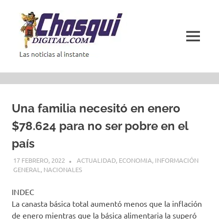
Saltar
al
contenido
MENÚ
Las
noticias
al
instante
Una familia necesitó en enero
$78.624 para no ser pobre en el
país
17 FEBRERO, 2022
ACTUALIDAD
,
ECONOMIA
,
INFORMACIÓN
GENERAL
,
NACIONALES
INDEC
La canasta básica total aumentó menos que la inflación
de enero mientras que la básica alimentaria la superó