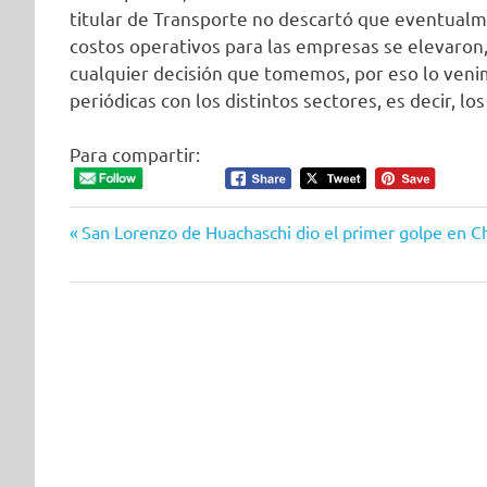
titular de Transporte no descartó que eventualme
costos operativos para las empresas se elevaro
cualquier decisión que tomemos, por eso lo ven
periódicas con los distintos sectores, es decir, lo
Para compartir:
Entrada
Navegación
San Lorenzo de Huachaschi dio el primer golpe en Ch
anterior:
de
entradas