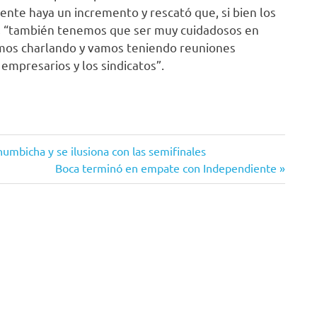
nte haya un incremento y rescató que, si bien los
n, “también tenemos que ser muy cuidadosos en
imos charlando y vamos teniendo reuniones
s empresarios y los sindicatos”.
umbicha y se ilusiona con las semifinales
Siguiente
Boca terminó en empate con Independiente
entrada: