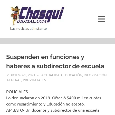
Saltar
al
contenido
MENÚ
Las
noticias
al
instante
Suspenden en funciones y
haberes a subdirector de escuela
2 DICIEMBRE, 2021
ACTUALIDAD
,
EDUCACIÓN
,
INFORMACIÓN
GENERAL
,
PROVINCIALES
POLICIALES
Lo denunciaron en 2019. Ofreció $400 mil en cuotas
como resarcimiento y Educación no aceptó.
AMBATO- Un docente y subdirector de una escuela