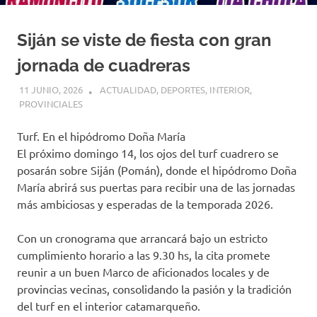
Siján se viste de fiesta con gran
jornada de cuadreras
11 JUNIO, 2026
H P
ACTUALIDAD
,
DEPORTES
,
INTERIOR
,
PROVINCIALES
Turf. En el hipódromo Doña María
El próximo domingo 14, los ojos del turf cuadrero se
posarán sobre Siján (Pomán), donde el hipódromo Doña
María abrirá sus puertas para recibir una de las jornadas
más ambiciosas y esperadas de la temporada 2026.
Con un cronograma que arrancará bajo un estricto
cumplimiento horario a las 9.30 hs, la cita promete
reunir a un buen Marco de aficionados locales y de
provincias vecinas, consolidando la pasión y la tradición
del turf en el interior catamarqueño.