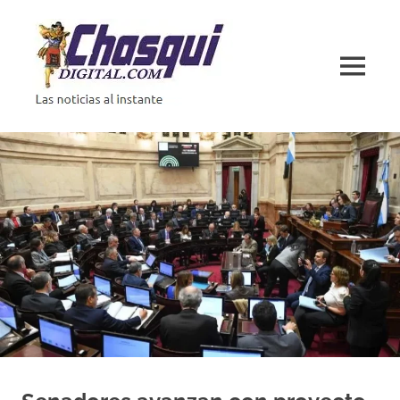
Saltar
al
contenido
MENÚ
Las
noticias
al
instante