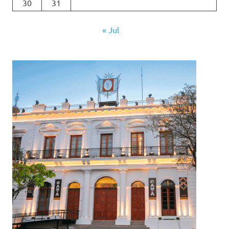
30
31
« Jul