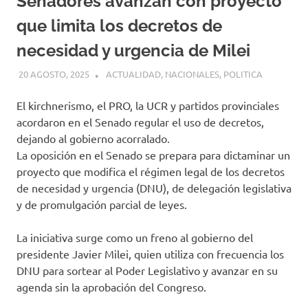
Senadores avanzan con proyecto
que limita los decretos de
necesidad y urgencia de Milei
20 AGOSTO, 2025
H P
ACTUALIDAD
,
NACIONALES
,
POLITICA
El kirchnerismo, el PRO, la UCR y partidos provinciales
acordaron en el Senado regular el uso de decretos,
dejando al gobierno acorralado.
La oposición en el Senado se prepara para dictaminar un
proyecto que modifica el régimen legal de los decretos
de necesidad y urgencia (DNU), de delegación legislativa
y de promulgación parcial de leyes.
La iniciativa surge como un freno al gobierno del
presidente Javier Milei, quien utiliza con frecuencia los
DNU para sortear al Poder Legislativo y avanzar en su
agenda sin la aprobación del Congreso.