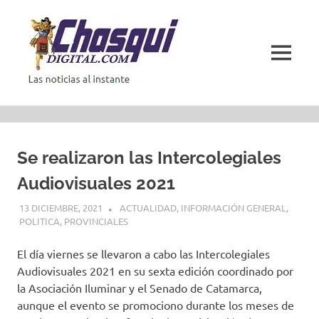
Saltar
al
contenido
MENÚ
Las
noticias
al
instante
Se realizaron las Intercolegiales
Audiovisuales 2021
13 DICIEMBRE, 2021
ACTUALIDAD
,
INFORMACIÓN GENERAL
,
POLITICA
,
PROVINCIALES
El día viernes se llevaron a cabo las Intercolegiales
Audiovisuales 2021 en su sexta edición coordinado por
la Asociación Iluminar y el Senado de Catamarca,
aunque el evento se promociono durante los meses de