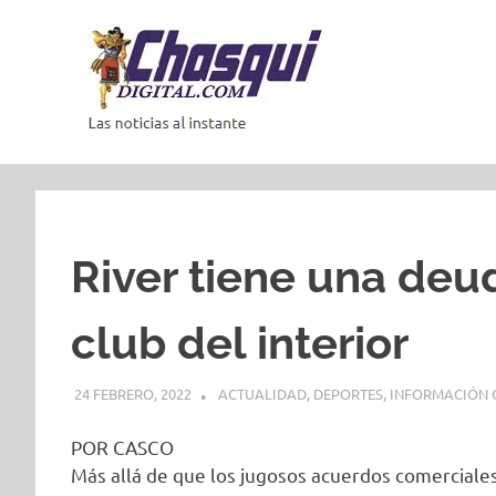
Saltar
al
contenido
Las
noticias
al
instante
River tiene una deu
club del interior
24 FEBRERO, 2022
ACTUALIDAD
,
DEPORTES
,
INFORMACIÓN 
POR CASCO
Más allá de que los jugosos acuerdos comerciale