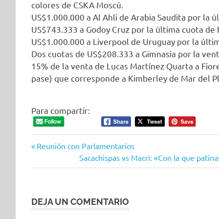
colores de CSKA Moscú.
US$1.000.000 a Al Ahli de Arabia Saudita por la ú
US$743.333 a Godoy Cruz por la última cuota de Fa
US$1.000.000 a Liverpool de Uruguay por la últim
Dos cuotas de US$208.333 a Gimnasia por la venta
15% de la venta de Lucas Martínez Quarta a Fiore
pase) que corresponde a Kimberley de Mar del Pl
Para compartir:
Entrada
Navegación
Reunión con Parlamentarios
anterior:
Siguiente
Sacachispas vs Macri: «Con la que patin
de
entrada:
entradas
DEJA UN COMENTARIO