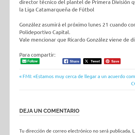
director técnico del plantel de Primera División 
la Liga Catamarqueña de Fútbol
González asumirá el próximo lunes 21 cuando co
Polideportivo Capital.
Vale mencionar que Ricardo González viene de dir
Para compartir:
Entrada
Navegación
FMI: «Estamos muy cerca de llegar a un acuerdo com
anterior:
S
C
de
e
entradas
DEJA UN COMENTARIO
Tu dirección de correo electrónico no será publicada.
L