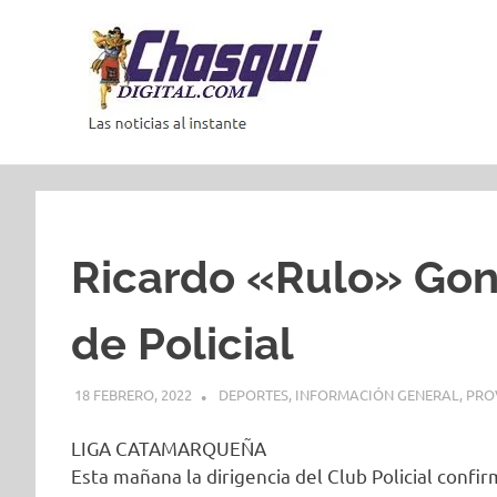
Saltar
al
contenido
Las
noticias
al
instante
Ricardo «Rulo» Gonz
de Policial
18 FEBRERO, 2022
DEPORTES
,
INFORMACIÓN GENERAL
,
PRO
LIGA CATAMARQUEÑA
Esta mañana la dirigencia del Club Policial confi