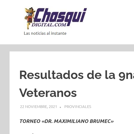
Saltar
al
contenido
Las
noticias
al
instante
Resultados de la 9n
Veteranos
22 NOVIEMBRE, 2021
PROVINCIALES
TORNEO «DR. MAXIMILIANO BRUMEC»