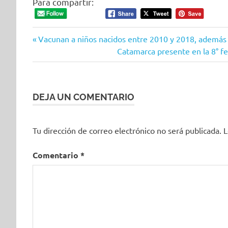
Para compartir:
Entrada
Navegación
Vacunan a niños nacidos entre 2010 y 2018, además
anterior:
Siguiente
Catamarca presente en la 8° fe
de
entrada:
entradas
DEJA UN COMENTARIO
Tu dirección de correo electrónico no será publicada.
L
Comentario
*