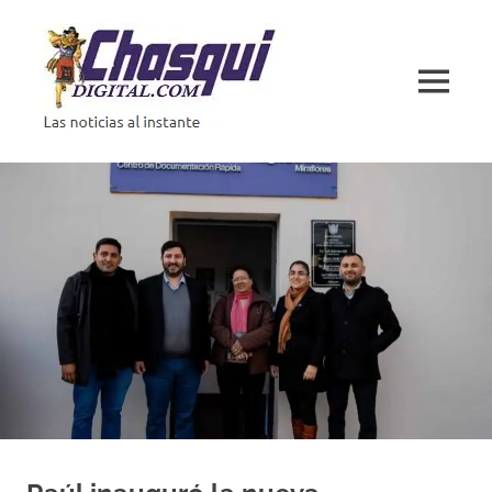
Saltar
al
contenido
MENÚ
Las
noticias
al
instante