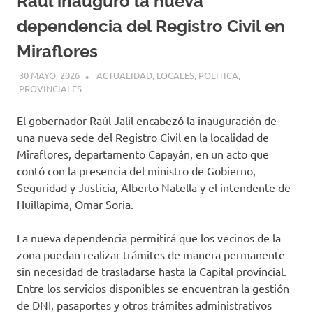
Raúl inauguró la nueva
dependencia del Registro Civil en
Miraflores
30 MAYO, 2026
H P
ACTUALIDAD
,
LOCALES
,
POLITICA
,
PROVINCIALES
El gobernador Raúl Jalil encabezó la inauguración de
una nueva sede del Registro Civil en la localidad de
Miraflores, departamento Capayán, en un acto que
contó con la presencia del ministro de Gobierno,
Seguridad y Justicia, Alberto Natella y el intendente de
Huillapima, Omar Soria.
La nueva dependencia permitirá que los vecinos de la
zona puedan realizar trámites de manera permanente
sin necesidad de trasladarse hasta la Capital provincial.
Entre los servicios disponibles se encuentran la gestión
de DNI, pasaportes y otros trámites administrativos