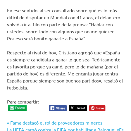
En ese sentido, al ser consultado sobre qué es lo más
difícil de disputar un Mundial con 41 años, el delantero
volvió a ir al filo con parte de la prensa: “Hablar con
ustedes, sobre todo con algunos que no me quieren.
Por eso será bonito ganarle a España”.
Respecto al rival de hoy, Cristiano agregó que «España
es siempre candidata a ganar lo que sea. Teóricamente,
es favorita porque ya ganó, pero lo de mañana (por el
partido de hoy) es diferente. Me encanta jugar contra
España porque siempre son buenos partidos», resaltó el
futbolista.
Para compartir:
Entrada
Navegación
Fama destacó el rol de proveedores mineros
Siguiente
anterior:
La UEFA cargó contra la FIFA por habilitar a Balogun: «Es