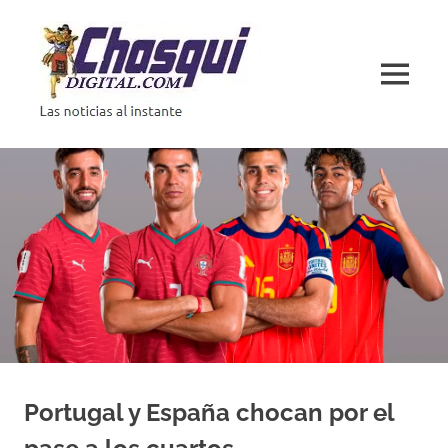
Saltar
al
contenido
MENÚ
Las
noticias
al
instante
Portugal y España chocan por el