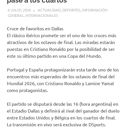
pase a los cuartos
6 JULIO, 2026
H P
ACTUALIDAD
,
DEPORTES
,
INFORMACIÓN
GENERAL
,
INTERNACIONALES
Cruce de favoritos en Dallas
El clásico ibérico promete ser el uno de los cruces más
atractivos de los octavos de final. Las miradas estarán
puestas en Cristiano Ronaldo por la posibilidad de ser
este su último partido en una Copa del Mundo.
Portugal y España protagonizarán esta tarde uno de los
encuentros más esperados de los octavos de final del
Mundial 2026, con Cristiano Ronaldo y Lamine Yamal
como protagonistas.
El partido se disputará desde las 16 (hora argentina) en
el Estadio Dallas y definirá al rival del ganador del duelo
entre Estados Unidos y Bélgica en los cuartos de final.
La transmisión en vivo será exclusiva de DSports.