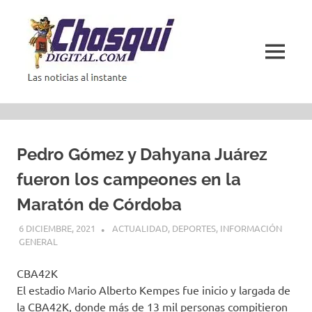
Saltar
al
contenido
MENÚ
Las
noticias
al
instante
Pedro Gómez y Dahyana Juárez
fueron los campeones en la
Maratón de Córdoba
6 DICIEMBRE, 2021
ACTUALIDAD
,
DEPORTES
,
INFORMACIÓN
GENERAL
CBA42K
El estadio Mario Alberto Kempes fue inicio y largada de
la CBA42K, donde más de 13 mil personas compitieron