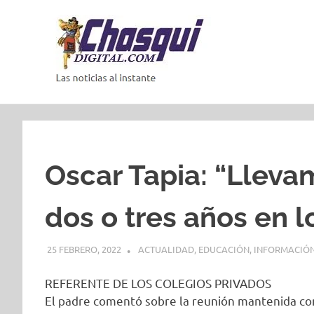
Saltar
al
contenido
Las
noticias
al
instante
Oscar Tapia: “Lleva
dos o tres años en 
25 FEBRERO, 2022
ACTUALIDAD
,
EDUCACIÓN
,
INFORMACIÓN
REFERENTE DE LOS COLEGIOS PRIVADOS
El padre comentó sobre la reunión mantenida con e