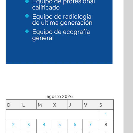
agosto 2026
D
L
M
X
J
V
S
1
2
3
4
5
6
7
8