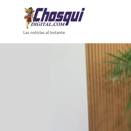
Saltar
al
contenido
Las
noticias
al
instante