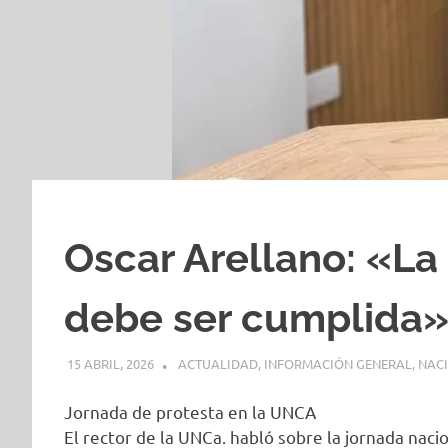
Oscar Arellano: «La 
debe ser cumplida
15 ABRIL, 2026
H P
ACTUALIDAD
,
INFORMACIÓN GENERAL
,
NAC
Jornada de protesta en la UNCA
El rector de la UNCa. habló sobre la jornada nacio