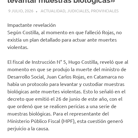
levantar muestras biológicas»
9 JULIO, 2026
H P
ACTUALIDAD
,
JUDICIALES
,
PROVINCIALES
Impactante revelación
Según Costilla, al momento en que falleció Rojas, no
existía un plan detallado para actuar ante muertes
violentas.
El fiscal de Instrucción N° 5, Hugo Costilla, reveló que al
momento en que se produjo la muerte del ministro de
Desarrollo Social, Juan Carlos Rojas, en Catamarca no
había un protocolo para levantar y custodiar muestras
biológicas ante muertes violentas. Esto lo señaló en el
decreto que emitió el 26 de junio de este año, con el
que ordenó que se realicen pericias a una serie de
muestras biológicas. Para el representante del
Ministerio Público Fiscal (MPF), esta cuestión generó
perjuicio a la causa.