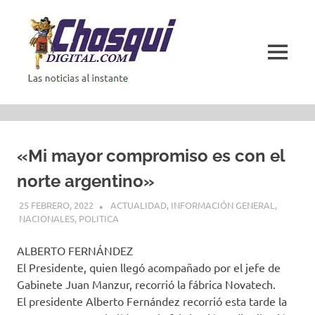
Saltar
al
contenido
MENÚ
Las
noticias
al
instante
«Mi mayor compromiso es con el
norte argentino»
25 FEBRERO, 2022
ACTUALIDAD
,
INFORMACIÓN GENERAL
,
NACIONALES
,
POLITICA
ALBERTO FERNÁNDEZ
El Presidente, quien llegó acompañado por el jefe de
Gabinete Juan Manzur, recorrió la fábrica Novatech.
El presidente Alberto Fernández recorrió esta tarde la