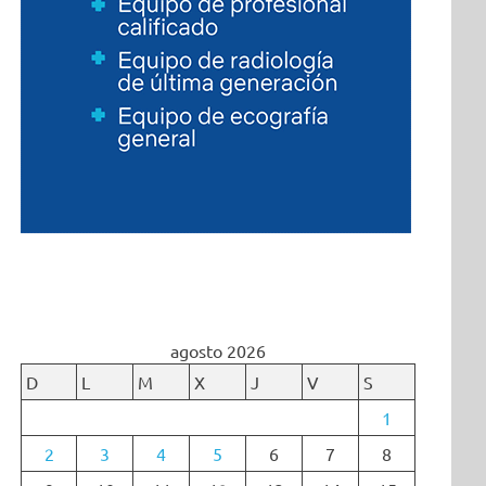
agosto 2026
D
L
M
X
J
V
S
1
2
3
4
5
6
7
8