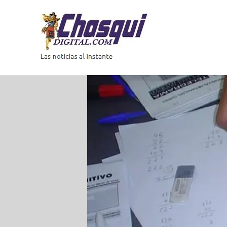
Saltar
al
contenido
Las
noticias
al
instante