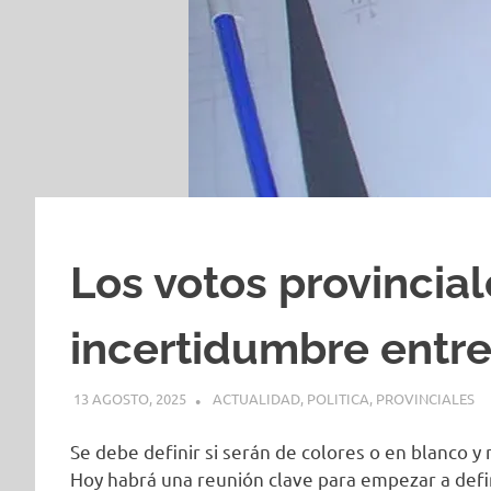
Los votos provincia
incertidumbre entre
13 AGOSTO, 2025
H P
ACTUALIDAD
,
POLITICA
,
PROVINCIALES
Se debe definir si serán de colores o en blanco y
Hoy habrá una reunión clave para empezar a defini