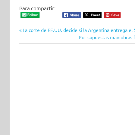
Para compartir:
Entrada
Navegación
La corte de EE.UU. decide si la Argentina entrega el
anterior:
Siguiente
Por supuestas maniobras 
de
entrada:
entradas