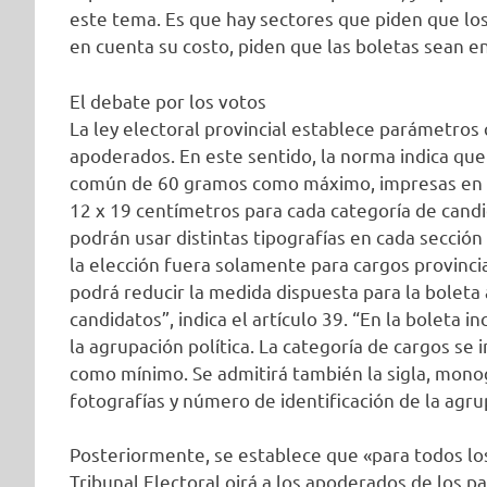
este tema. Es que hay sectores que piden que los
en cuenta su costo, piden que las boletas sean e
El debate por los votos
La ley electoral provincial establece parámetros 
apoderados. En este sentido, la norma indica que
común de 60 gramos como máximo, impresas en c
12 x 19 centímetros para cada categoría de candi
podrán usar distintas tipografías en cada sección 
la elección fuera solamente para cargos provincial
podrá reducir la medida dispuesta para la boleta
candidatos”, indica el artículo 39. “En la boleta i
la agrupación política. La categoría de cargos se
como mínimo. Se admitirá también la sigla, mon
fotografías y número de identificación de la agrup
Posteriormente, se establece que «para todos los e
Tribunal Electoral oirá a los apoderados de los p