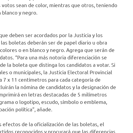
 votos sean de color, mientras que otros, teniendo
n blanco y negro.
que deben ser acordados por la Justicia y los
 las boletas deberán ser de papel diario u obra
olores o en blanco y negro. Agrega que serán de
datos. “Para una más notoria diferenciación se
de la boleta que distinga los candidatos a votar. Si
es o municipales, la Justicia Electoral Provincial
 a 7 x 11 centímetros para cada categoría de
ncluirán la nómina de candidatos y la designación de
 imprimirá en letras destacadas de 5 milímetros
ograma o logotipo, escudo, símbolo o emblema,
ación política”, añade.
fectos de la oficialización de las boletas, el
artidos reconocidos y procurará que las diferencias