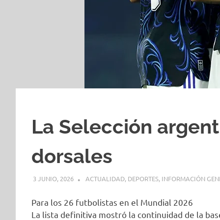
La Selección argent
dorsales
3 JUNIO, 2026
H P
ACTUALIDAD
,
DEPORTES
,
INFORMACIÓN GEN
Para los 26 futbolistas en el Mundial 2026
La lista definitiva mostró la continuidad de la 