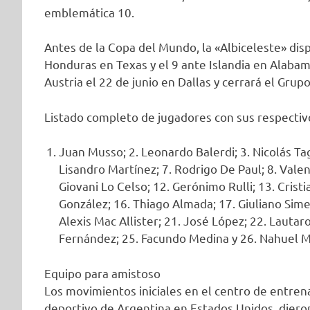
emblemática 10.
Antes de la Copa del Mundo, la «Albiceleste» disp
Honduras en Texas y el 9 ante Islandia en Alabam
Austria el 22 de junio en Dallas y cerrará el Grupo
Listado completo de jugadores con sus respectiv
Juan Musso; 2. Leonardo Balerdi; 3. Nicolás Tag
Lisandro Martínez; 7. Rodrigo De Paul; 8. Valent
Giovani Lo Celso; 12. Gerónimo Rulli; 13. Crist
González; 16. Thiago Almada; 17. Giuliano Sime
Alexis Mac Allister; 21. José López; 22. Lautar
Fernández; 25. Facundo Medina y 26. Nahuel M
Equipo para amistoso
Los movimientos iniciales en el centro de entren
deportivo de Argentina en Estados Unidos, diero