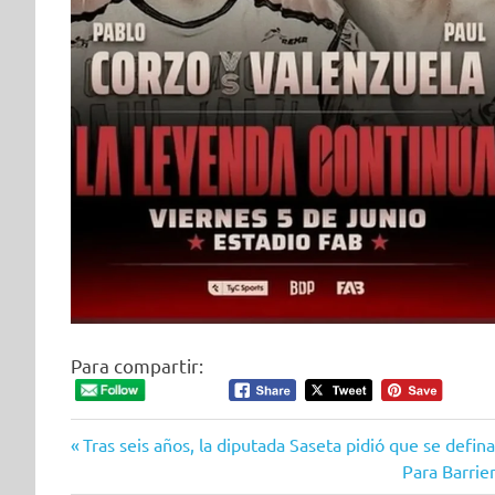
Para compartir:
Entrada
Navegación
Tras seis años, la diputada Saseta pidió que se defi
anterior:
Siguiente
Para Barrie