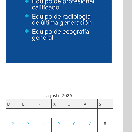
agosto 2026
D
L
M
X
J
V
S
1
2
3
4
5
6
7
8