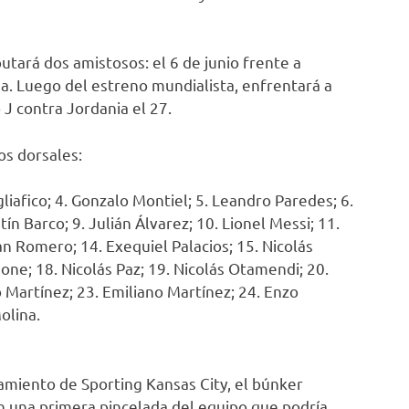
utará dos amistosos: el 6 de junio frente a
a. Luego del estreno mundialista, enfrentará a
 J contra Jordania el 27.
os dorsales:
liafico; 4. Gonzalo Montiel; 5. Leandro Paredes; 6.
ín Barco; 9. Julián Álvarez; 10. Lionel Messi; 11.
ian Romero; 14. Exequiel Palacios; 15. Nicolás
one; 18. Nicolás Paz; 19. Nicolás Otamendi; 20.
o Martínez; 23. Emiliano Martínez; 24. Enzo
olina.
amiento de Sporting Kansas City, el búnker
n una primera pincelada del equipo que podría