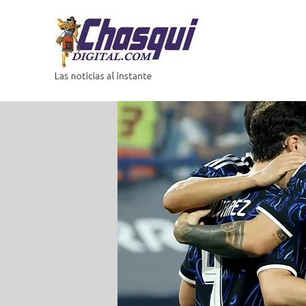
Saltar
al
contenido
Las
noticias
al
instante