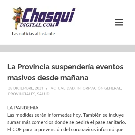
Saltar
al
contenido
MENÚ
Las
noticias
al
instante
La Provincia suspendería eventos
masivos desde mañana
28 DICIEMBRE, 2021
ACTUALIDAD
,
INFORMACIÓN GENERAL
,
PROVINCIALES
,
SALUD
LA PANDEMIA
Las medidas serán informadas hoy. También se incluye
sumar más comercios donde se pedirá el pase sanitario.
El COE para la prevención del coronavirus informó que