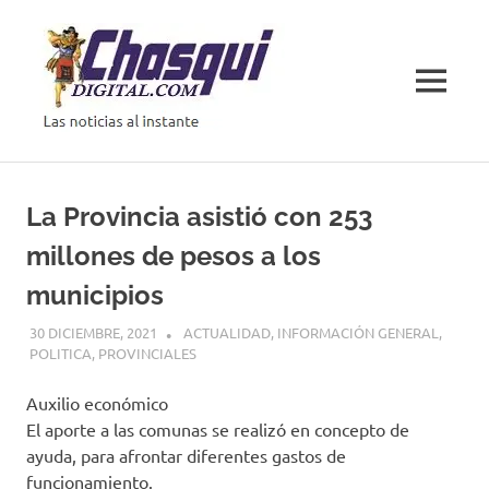
Saltar
al
contenido
MENÚ
Las
noticias
al
La Provincia asistió con 253
instante
millones de pesos a los
municipios
30 DICIEMBRE, 2021
ACTUALIDAD
,
INFORMACIÓN GENERAL
,
POLITICA
,
PROVINCIALES
Auxilio económico
El aporte a las comunas se realizó en concepto de
ayuda, para afrontar diferentes gastos de
funcionamiento.