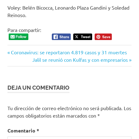
Voley: Belén Bicocca, Leonardo Plaza Gandini y Soledad
Reinoso.
Para compartir:
Entrada
Navegación
Coronavirus: se reportaron 4.819 casos y 31 muertes
anterior:
Siguiente
Jalil se reunió con Kulfas y con empresarios
de
entrada:
entradas
DEJA UN COMENTARIO
Tu dirección de correo electrónico no será publicada.
Los
campos obligatorios están marcados con
*
Comentario
*