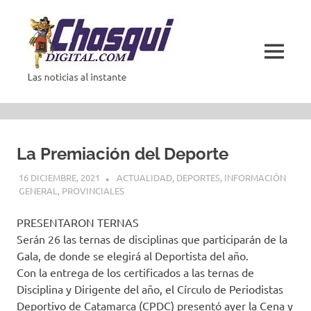
Saltar
al
contenido
MENÚ
Las
noticias
al
instante
La Premiación del Deporte
16 DICIEMBRE, 2021
ACTUALIDAD
,
DEPORTES
,
INFORMACIÓN
GENERAL
,
PROVINCIALES
PRESENTARON TERNAS
Serán 26 las ternas de disciplinas que participarán de la
Gala, de donde se elegirá al Deportista del año.
Con la entrega de los certificados a las ternas de
Disciplina y Dirigente del año, el Círculo de Periodistas
Deportivo de Catamarca (CPDC) presentó ayer la Cena y