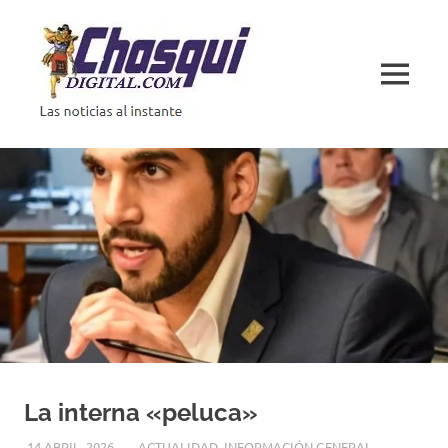
Saltar
al
contenido
MENÚ
Las
noticias
al
instante
La interna «peluca»
14 ABRIL, 2026
H P
ACTUALIDAD
,
INFORMACIÓN GENERAL
,