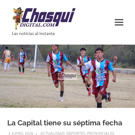
Saltar
al
contenido
MENÚ
Las
noticias
al
instante
La Capital tiene su séptima fecha
3 JUNIO, 2026
H P
ACTUALIDAD
,
DEPORTES
,
PROVINCIALES