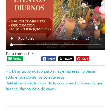
Para compartir:
Entrada
Navegación
UTA anticipó nuevo paro si las empresas no pagan
anterior:
todo el sueldo de los colectiveros
de
Siguiente
Jalil afirmó que lo peor de la economía ha pasado y que
entrada:
la recaudación dejó de caer
entradas