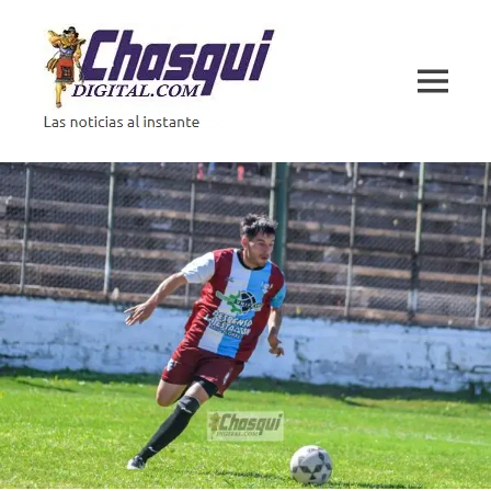
Saltar
al
contenido
MENÚ
Las
noticias
al
instante