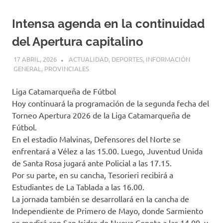
Intensa agenda en la continuidad
del Apertura capitalino
17 ABRIL, 2026
H P
ACTUALIDAD
,
DEPORTES
,
INFORMACIÓN
GENERAL
,
PROVINCIALES
Liga Catamarqueña de Fútbol
Hoy continuará la programación de la segunda fecha del
Torneo Apertura 2026 de la Liga Catamarqueña de
Fútbol.
En el estadio Malvinas, Defensores del Norte se
enfrentará a Vélez a las 15.00. Luego, Juventud Unida
de Santa Rosa jugará ante Policial a las 17.15.
Por su parte, en su cancha, Tesorieri recibirá a
Estudiantes de La Tablada a las 16.00.
La jornada también se desarrollará en la cancha de
Independiente de Primero de Mayo, donde Sarmiento
se medirá con San Isidro de Nueva Coneta a las 14.00, y