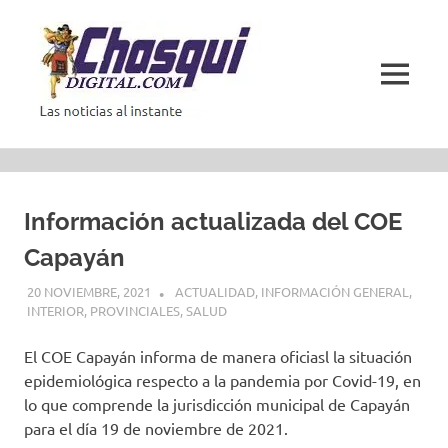
Saltar
al
contenido
MENÚ
Las
noticias
al
instante
Información actualizada del COE
Capayán
20 NOVIEMBRE, 2021
ACTUALIDAD
,
INFORMACIÓN GENERAL
,
INTERIOR
,
PROVINCIALES
,
SALUD
El COE Capayán informa de manera oficiasl la situación
epidemiológica respecto a la pandemia por Covid-19, en
lo que comprende la jurisdicción municipal de Capayán
para el día 19 de noviembre de 2021.