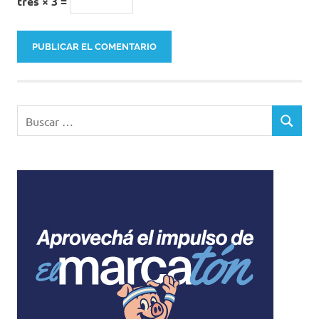
tres × 3 =
Buscar:
BUSCAR