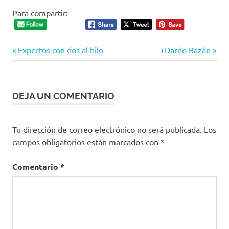
Para compartir:
Entrada
Siguiente
Navegación
Expertos con dos al hilo
+Dardo Bazán
anterior:
entrada:
de
entradas
DEJA UN COMENTARIO
Tu dirección de correo electrónico no será publicada.
Los
campos obligatorios están marcados con
*
Comentario
*