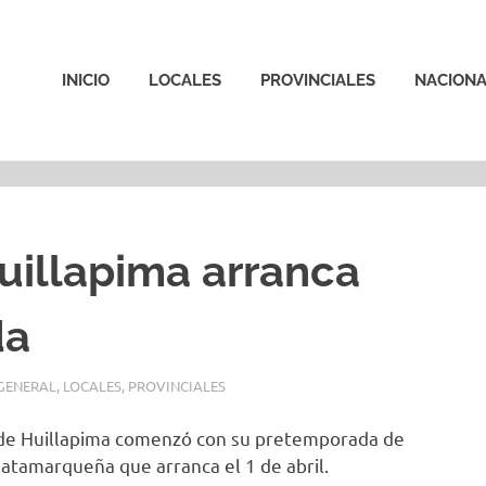
INICIO
LOCALES
PROVINCIALES
NACIONA
uillapima arranca
da
GENERAL
,
LOCALES
,
PROVINCIALES
e de Huillapima comenzó con su pretemporada de
Catamarqueña que arranca el 1 de abril.