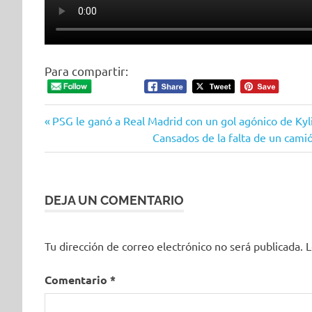
Para compartir:
Entrada
Navegación
PSG le ganó a Real Madrid con un gol agónico de Ky
anterior:
Siguiente
Cansados de la falta de un camió
de
entrada:
entradas
DEJA UN COMENTARIO
Tu dirección de correo electrónico no será publicada.
L
Comentario
*