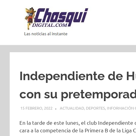
Saltar
al
contenido
Las
noticias
al
instante
Independiente de H
con su pretempora
15 FEBRERO, 2022
ACTUALIDAD
,
DEPORTES
,
INFORMACIÓN 
En la tarde de este lunes, el club Independient
cara a la competencia de la Primera B de la Liga 