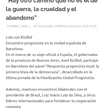
“Hay otro camino que no es el de
la guerra, la crueldad y el
abandono”
19 ABRIL, 2026
H P
ACTUALIDAD
,
INTERNACIONALES
,
POLITICA
Lula con Kicillof
Encuentro progresista en la ciudad española de
Barcelona.
En el marco de su viaje oficial a España, el gobernador
de la provincia de Buenos Aires, Axel Kicillof, participó
en Barcelona del panel “Respuesta progresista local: la
primera línea de la democracia”, desarrollado en la
última jornada de la Movilización Global Progresista.
Además, mantuvo encuentros bilaterales con el
presidente de Brasil, Luiz Inácio Lula da Silva, y otros
líderes internacionales para fortalecer la cooperación
conjunta.