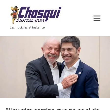
Saltar
al
contenido
MENÚ
Las
noticias
al
instante