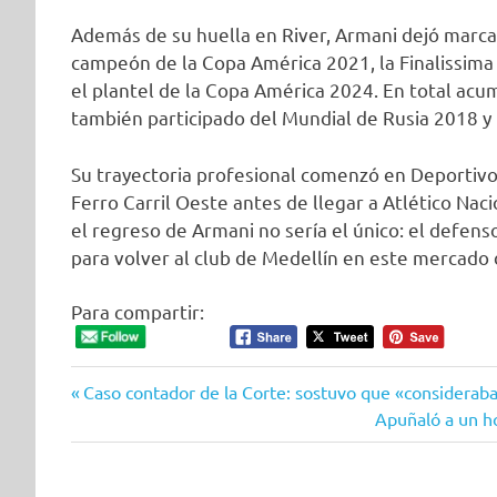
Además de su huella en River, Armani dejó marca 
campeón de la Copa América 2021, la Finalissima
el plantel de la Copa América 2024. En total acum
también participado del Mundial de Rusia 2018 y
Su trayectoria profesional comenzó en Deportivo 
Ferro Carril Oeste antes de llegar a Atlético Na
el regreso de Armani no sería el único: el defen
para volver al club de Medellín en este mercado 
Para compartir:
Entrada
Navegación
Caso contador de la Corte: sostuvo que «consideraba
anterior:
Siguiente
Apuñaló a un ho
de
entrada:
entradas