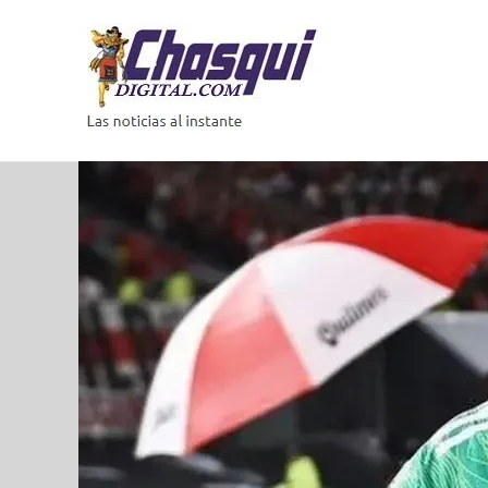
Saltar
al
contenido
Las
noticias
al
instante