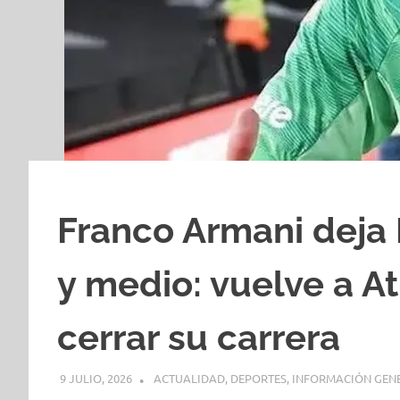
Franco Armani deja 
y medio: vuelve a At
cerrar su carrera
9 JULIO, 2026
H P
ACTUALIDAD
,
DEPORTES
,
INFORMACIÓN GEN