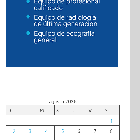
agosto 2026
D
L
M
X
J
V
S
1
2
3
4
5
6
7
8