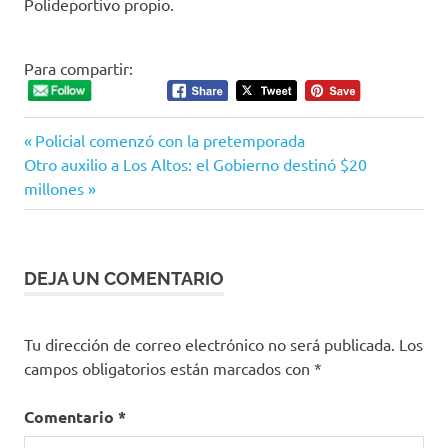
Polideportivo propio.
Para compartir:
Entrada
Navegación
Policial comenzó con la pretemporada
Siguiente
anterior:
Otro auxilio a Los Altos: el Gobierno destinó $20
de
entrada:
millones
entradas
DEJA UN COMENTARIO
Tu dirección de correo electrónico no será publicada.
Los
campos obligatorios están marcados con
*
Comentario
*