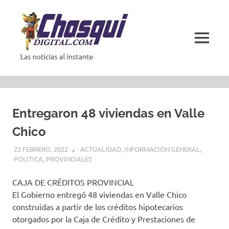
Saltar
al
contenido
MENÚ
Las
noticias
al
instante
Entregaron 48 viviendas en Valle
Chico
22 FEBRERO, 2022
ACTUALIDAD
,
INFORMACIÓN GENERAL
,
POLITICA
,
PROVINCIALES
CAJA DE CRÉDITOS PROVINCIAL
El Gobierno entregó 48 viviendas en Valle Chico
construidas a partir de los créditos hipotecarios
otorgados por la Caja de Crédito y Prestaciones de