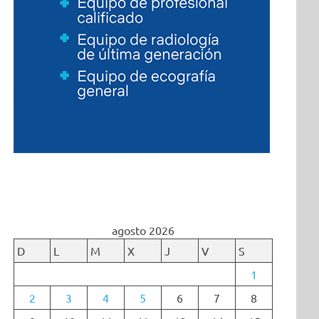
agosto 2026
D
L
M
X
J
V
S
1
2
3
4
5
6
7
8