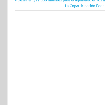
Navegación
anterior:
Siguiente
La Coparticipación Fede
de
entrada:
entradas