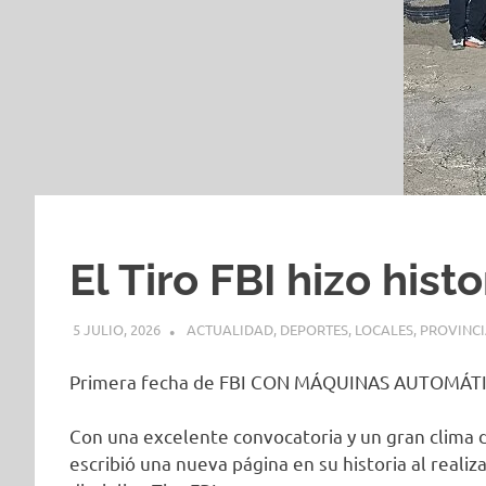
El Tiro FBI hizo his
5 JULIO, 2026
H P
ACTUALIDAD
,
DEPORTES
,
LOCALES
,
PROVINCI
Primera fecha de FBI CON MÁQUINAS AUTOMÁT
Con una excelente convocatoria y un gran clima 
escribió una nueva página en su historia al realiza