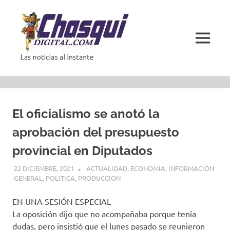
Saltar
al
contenido
MENÚ
Las
noticias
al
instante
El oficialismo se anotó la
aprobación del presupuesto
provincial en Diputados
22 DICIEMBRE, 2021
ACTUALIDAD
,
ECONOMIA
,
INFORMACIÓN
GENERAL
,
POLITICA
,
PRODUCCION
EN UNA SESIÓN ESPECIAL
La oposición dijo que no acompañaba porque tenía
dudas, pero insistió que el lunes pasado se reunieron