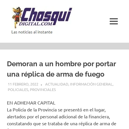
Saltar
al
contenido
MENÚ
Las
noticias
al
instante
Demoran a un hombre por portar
una réplica de arma de fuego
11 FEBRERO, 2022
ACTUALIDAD
,
INFORMACIÓN GENERAL
,
POLICIALES
,
PROVINCIALES
EN ADHEMAR CAPITAL
La Policía de la Provincia se presentó en el lugar,
alertados por el personal adicional de la financiera,
constatando que se trataba de una réplica de arma de