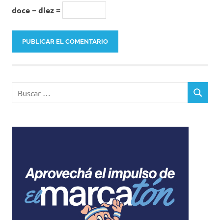
doce − diez =
Buscar:
BUSCAR