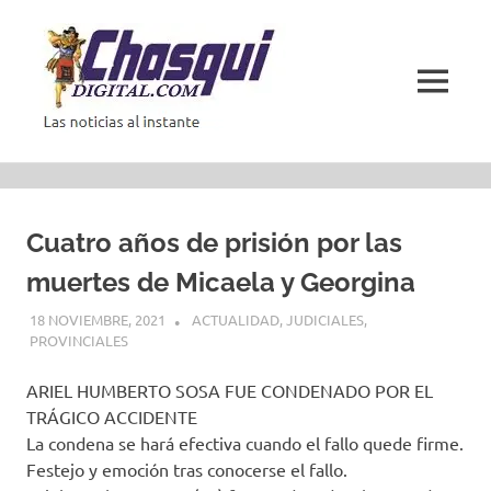
Saltar
al
contenido
MENÚ
Las
noticias
al
instante
Cuatro años de prisión por las
muertes de Micaela y Georgina
18 NOVIEMBRE, 2021
ACTUALIDAD
,
JUDICIALES
,
PROVINCIALES
ARIEL HUMBERTO SOSA FUE CONDENADO POR EL
TRÁGICO ACCIDENTE
La condena se hará efectiva cuando el fallo quede firme.
Festejo y emoción tras conocerse el fallo.