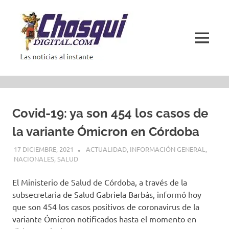
Saltar
al
contenido
MENÚ
Las
noticias
al
instante
Covid-19: ya son 454 los casos de
la variante Ómicron en Córdoba
17 DICIEMBRE, 2021
ACTUALIDAD
,
INFORMACIÓN GENERAL
,
NACIONALES
,
SALUD
El Ministerio de Salud de Córdoba, a través de la
subsecretaria de Salud Gabriela Barbás, informó hoy
que son 454 los casos positivos de coronavirus de la
variante Ómicron notificados hasta el momento en