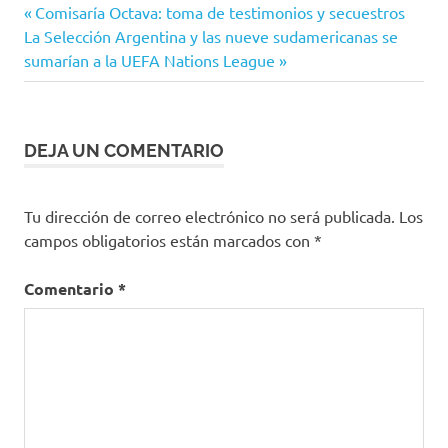
Entrada
Navegación
Comisaría Octava: toma de testimonios y secuestros
Siguiente
anterior:
La Selección Argentina y las nueve sudamericanas se
de
entrada:
sumarían a la UEFA Nations League
entradas
DEJA UN COMENTARIO
Tu dirección de correo electrónico no será publicada.
Los
campos obligatorios están marcados con
*
Comentario
*