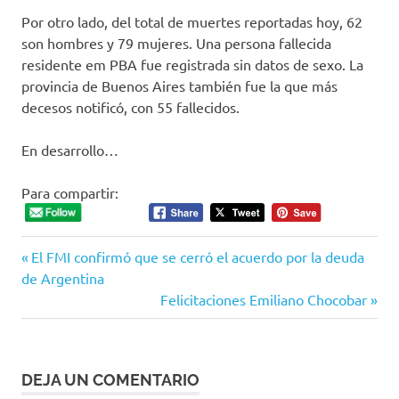
Por otro lado, del total de muertes reportadas hoy, 62
son hombres y 79 mujeres. Una persona fallecida
residente em PBA fue registrada sin datos de sexo. La
provincia de Buenos Aires también fue la que más
decesos notificó, con 55 fallecidos.
En desarrollo…
Para compartir:
Entrada
Navegación
El FMI confirmó que se cerró el acuerdo por la deuda
anterior:
de Argentina
de
Siguiente
Felicitaciones Emiliano Chocobar
entrada:
entradas
DEJA UN COMENTARIO