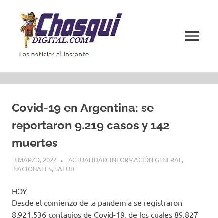
Saltar
al
contenido
MENÚ
Las
noticias
al
instante
Covid-19 en Argentina: se
reportaron 9.219 casos y 142
muertes
3 MARZO, 2022
ACTUALIDAD
,
INFORMACIÓN GENERAL
,
NACIONALES
,
SALUD
HOY
Desde el comienzo de la pandemia se registraron
8.921.536 contagios de Covid-19, de los cuales 89.827