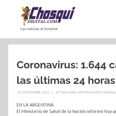
Saltar
al
contenido
Las
noticias
al
instante
Coronavirus: 1.644 
las últimas 24 horas
23 NOVIEMBRE, 2021
ACTUALIDAD
,
INFORMACIÓN GENERA
EN LA ARGENTINA
El Ministerio de Salud de la Nación informó hoy 