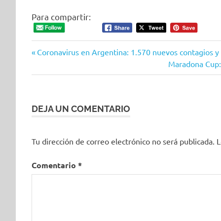
Para compartir:
Entrada
Navegación
Coronavirus en Argentina: 1.570 nuevos contagios y
anterior:
Siguiente
Maradona Cup: 
de
entrada:
entradas
DEJA UN COMENTARIO
Tu dirección de correo electrónico no será publicada.
L
Comentario
*