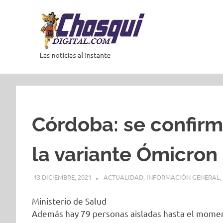
Saltar
al
contenido
Las
noticias
al
instante
Córdoba: se confirm
la variante Ómicron
13 DICIEMBRE, 2021
ACTUALIDAD
,
INFORMACIÓN GENERAL
,
Ministerio de Salud
Además hay 79 personas aisladas hasta el momento